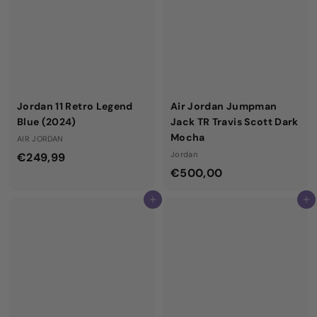
9
9
9
9
Jordan 11 Retro Legend
Air Jordan Jumpman
Blue (2024)
Jack TR Travis Scott Dark
Mocha
AIR JORDAN
€
Jordan
€249,99
€
€500,00
2
5
4
Aggiungi al carrello
Aggiungi al carrello
0
9
0
,
,
9
0
9
0