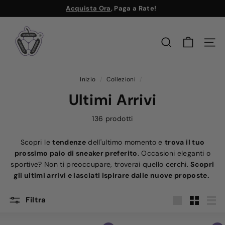
Vai
Acquista Ora
, Paga a Rate!
direttamente
Metti
M
ai
in
r.
contenuti
pausa
CERCA
NAVI
S
presentazione
n
e
Inizio
/
Collezioni
/
a
Ultimi Arrivi
k
e
136 prodotti
r
Scopri le
tendenze
dell'ultimo momento e
trova il tuo
prossimo paio di sneaker preferito
. Occasioni eleganti o
sportive? Non ti preoccupare, troverai quello cerchi.
Scopri
gli ultimi arrivi e lasciati ispirare dalle nuove proposte.
Filtra
Grande
Piccola
Ele