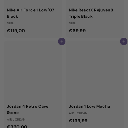
Nike Air Force 1 Low '07
Nike ReactX Rejuven8
Black
Triple Black
NIKE
NIKE
€
€
€119,00
€69,99
1
6
Aggiungi al carrello
Aggiungi al carrello
1
9
9
,
,
9
0
9
0
Jordan 4 Retro Cave
Jordan 1 Low Mocha
Stone
AIR JORDAN
AIR JORDAN
€
€139,99
€
€320,00
1