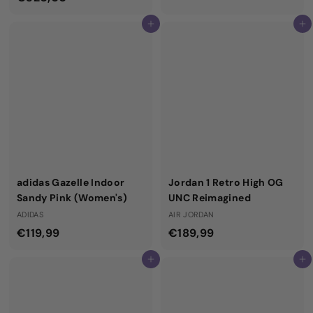
3
3
Aggiungi al carrello
Aggiungi al carrello
2
9
0
,
,
9
0
9
0
adidas Gazelle Indoor
Jordan 1 Retro High OG
Sandy Pink (Women's)
UNC Reimagined
ADIDAS
AIR JORDAN
€
€
€119,99
€189,99
1
1
Aggiungi al carrello
Aggiungi al carrello
1
8
9
9
,
,