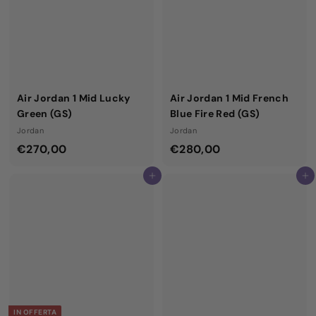
r
0
e
d
a
€
Air Jordan 1 Mid Lucky
Air Jordan 1 Mid French
2
Green (GS)
Blue Fire Red (GS)
5
Jordan
Jordan
0
€
€
€270,00
€280,00
,
2
2
0
Aggiungi al carrello
Aggiungi al carrello
7
8
0
0
0
,
,
0
0
0
0
IN OFFERTA