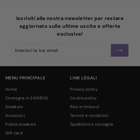
,
,
0
0
0
0
Iscriviti alla nostra newsletter per restare
aggiornato sulle ultime uscite e offerte
esclusive!
Inserisci
Iscriviti
la
tua
email
MENU PRINCIPALE
LINK LEGALI
home
privacy policy
consegna in 24/48h🚀
cookie policy
sneakers
resi e rimborsi
accessori
termini e condizioni
pulizia sneakers
spedizioni e consegne
gift card