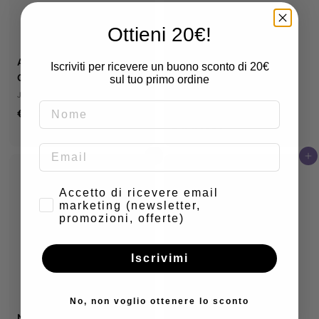
Ottieni 20€!
Air Jordan 1 Retro Low
Air Jordan 4 Retro OG SP
Iscriviti per ricevere un buono sconto di 20€
OG Mocha
A Ma Maniére While You
sul tuo primo ordine
Were Sleeping (Donna)
Jordan
€
Jordan
€300,00
€
€470,00
3
4
0
Aggiungi al carrello
Aggiungi al carrello
7
0
0
,
Consenso
Accetto di ricevere email
,
0
marketing (newsletter,
0
promozioni, offerte)
0
0
Iscrivimi
No, non voglio ottenere lo sconto
Nike Air Force 1 Low '07
Nike Air Force 1 Low