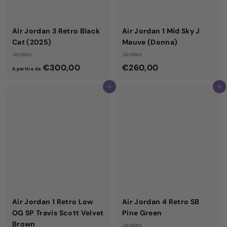
Air Jordan 3 Retro Black
Air Jordan 1 Mid Sky J
Cat (2025)
Mauve (Donna)
Jordan
Jordan
A
€
€300,00
€260,00
A partire da
p
2
Aggiungi al carrello
Aggiungi al carrello
a
6
r
0
t
,
i
0
r
0
e
d
a
€
Air Jordan 1 Retro Low
Air Jordan 4 Retro SB
3
OG SP Travis Scott Velvet
Pine Green
0
Brown
Jordan