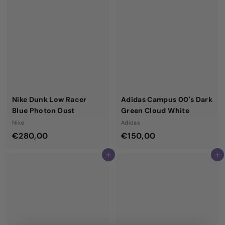
0
0
,
,
0
0
0
0
Nike Dunk Low Racer
Adidas Campus 00's Dark
Blue Photon Dust
Green Cloud White
Nike
Adidas
€
€
€280,00
€150,00
2
1
Aggiungi al carrello
Aggiungi al carrello
8
5
0
0
,
,
0
0
0
0