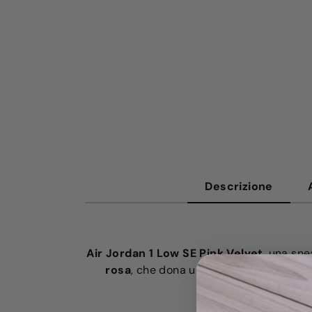
Descrizione
Air Jordan 1 Low SE Pink Velvet
, una sn
rosa
, che dona un tocco di eleganza 
sensazione p