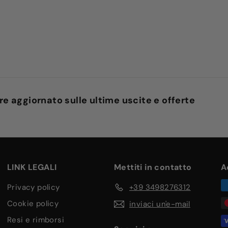
are aggiornato sulle ultime uscite e offerte
LINK LEGALI
Mettiti in contatto
A
privacy policy
+39 3498276312
cookie policy
inviaci un'e-mail
resi e rimborsi