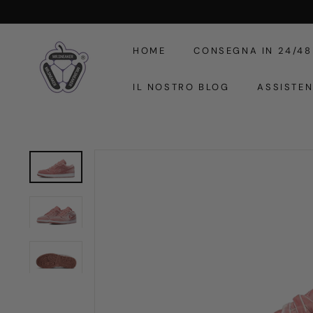
Vai
direttamente
M
ai
HOME
CONSEGNA IN 24/48
r.
contenuti
S
IL NOSTRO BLOG
ASSISTE
n
e
a
k
e
r