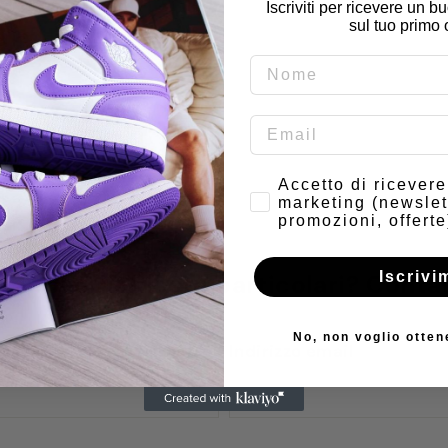
Iscriviti per ricevere un 
sul tuo primo 
Consenso
Accetto di ricever
marketing (newslet
promozioni, offerte
Iscrivi
dubbi o richieste particolari? Conta
No, non voglio otten
Indirizzo email