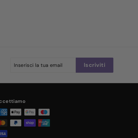
Inserisci
Iscriviti
Iscriviti
la
tua
email
ccettiamo