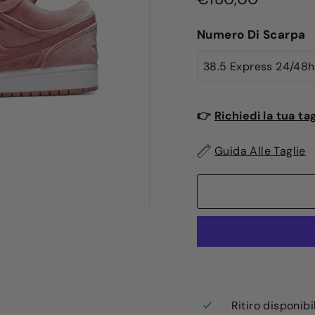
di
Numero Di Scarpa
listino
👉
Richiedi la tua ta
Guida Alle Taglie
Ritiro disponib