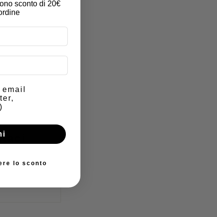
buono sconto di 20€
ordine
e email
ter,
)
mi
ttaci
ere lo sconto