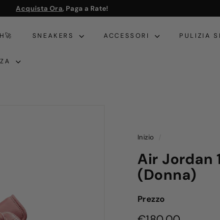
Acquista Ora
, Paga a Rate!
Metti
in
H🚀
SNEAKERS
ACCESSORI
PULIZIA 
pausa
presentazione
NZA
Inizio
/
Air Jordan 
(Donna)
Prezzo
Prezzo
€180,0
€180,00