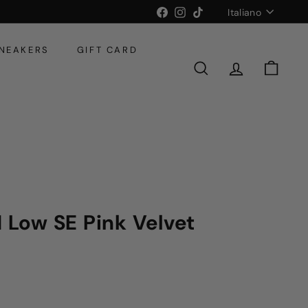
Lingua
Facebook
Instagram
TikTok
Italiano
SNEAKERS
GIFT CARD
CERCA
ACCOUNT
CARR
1 Low SE Pink Velvet
0