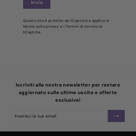
Invia
Questo sito è protetto da hCaptcha e applica le
Norme sulla privacy
e i
Termini di servizio
di
hCaptcha.
Iscriviti alla nostra newsletter per restare
aggiornato sulle ultime uscite e offerte
esclusive!
Inserisci
Iscriviti
la
tua
email