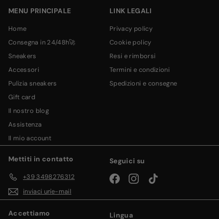
MENU PRINCIPALE
LINK LEGALI
home
privacy policy
consegna in 24/48h🚀
cookie policy
sneakers
resi e rimborsi
accessori
termini e condizioni
pulizia sneakers
spedizioni e consegne
gift card
il nostro blog
assistenza
il mio account
Mettiti in contatto
Seguici su
+39 3498276312
Facebook
Instagram
TikTok
inviaci un'e-mail
Accettiamo
Lingua