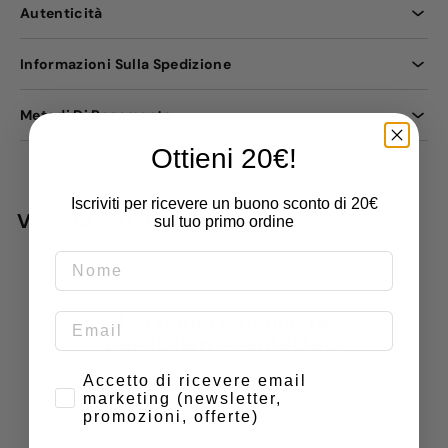
Autenticità
Informazioni Sulla Spedizione
Metodi Di Pagamento
Ottieni 20€!
Iscriviti per ricevere un buono sconto di 20€
Visualizzati di recente
sul tuo primo ordine
Hai dubbi o richieste
particolari? Contattaci
Consenso
Accetto di ricevere email
Nome
marketing (newsletter,
promozioni, offerte)