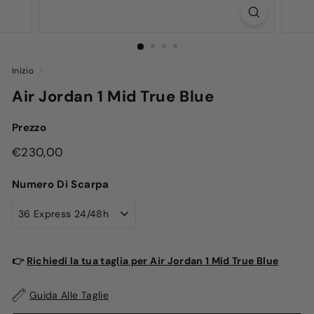
Inizio
/
Air Jordan 1 Mid True Blue
Prezzo
Prezzo
€230,00
€230,00
di
Numero Di Scarpa
listino
👉
Richiedi la tua taglia per Air Jordan 1 Mid True Blue
Guida Alle Taglie