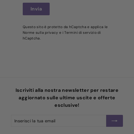
Invia
Invia
Questo sito è protetto da hCaptcha e applica le
Norme sulla privacy
e i
Termini di servizio
di
hCaptcha.
Iscriviti alla nostra newsletter per restare
aggiornato sulle ultime uscite e offerte
esclusive!
Inserisci
Iscriviti
la
tua