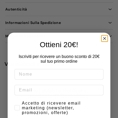
Autenticità
Informazioni Sulla Spedizione
Metodi Di Pagamento
Ottieni 20€!
Iscriviti per ricevere un buono sconto di 20€
sul tuo primo ordine
Visualizzati di recente
Hai dubbi o richieste
particolari? Contattaci
Consenso
Accetto di ricevere email
marketing (newsletter,
Nome
promozioni, offerte)