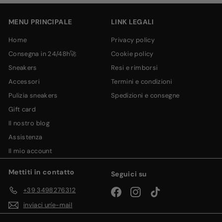
email
MENU PRINCIPALE
LINK LEGALI
home
privacy policy
consegna in 24/48h🚀
cookie policy
sneakers
resi e rimborsi
accessori
termini e condizioni
pulizia sneakers
spedizioni e consegne
gift card
il nostro blog
assistenza
il mio account
Mettiti in contatto
Seguici su
+39 3498276312
Facebook
Instagram
TikTok
inviaci un'e-mail