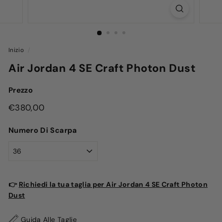
Inizio
/
Air Jordan 4 SE Craft Photon Dust
Prezzo
Prezzo
€380,00
€380,00
di
Numero Di Scarpa
listino
👉
Richiedi la tua taglia per Air Jordan 4 SE Craft Photon
Dust
Guida Alle Taglie