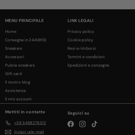
tua
email
MENU PRINCIPALE
LINK LEGALI
home
privacy policy
consegna in 24/48h🚀
cookie policy
sneakers
resi e rimborsi
accessori
termini e condizioni
pulizia sneakers
spedizioni e consegne
gift card
il nostro blog
assistenza
il mio account
Mettiti in contatto
Seguici su
+39 3498276312
Facebook
Instagram
TikTok
inviaci un'e-mail