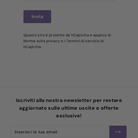
Invia
Invia
Questo sito è protetto da hCaptcha e applica le
Norme sulla privacy
e i
Termini di servizio
di
hCaptcha.
Iscriviti alla nostra newsletter per restare
aggiornato sulle ultime uscite e offerte
esclusive!
Inserisci
Iscriviti
la