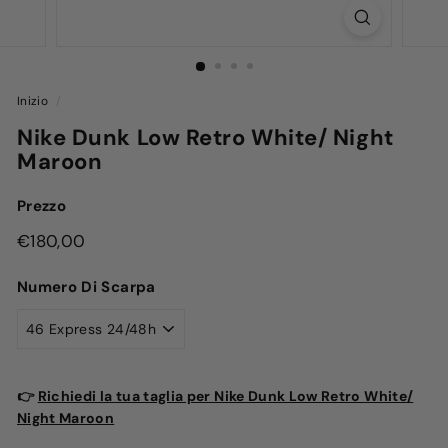
Inizio
/
Nike Dunk Low Retro White/ Night
Maroon
Prezzo
Prezzo
€180,00
€180,00
di
Numero Di Scarpa
listino
👉
Richiedi la tua taglia per Nike Dunk Low Retro White/
Night Maroon