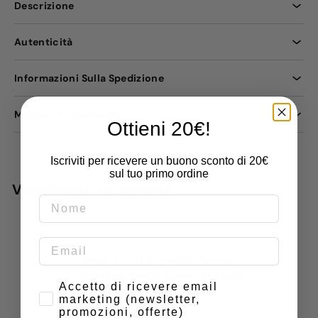
Descrizione
Autenticità
Informazioni Sulla Spedizione
Metodi Di Pagamento
Ottieni 20€!
Iscriviti per ricevere un buono sconto di 20€
sul tuo primo ordine
Visualizzati di recente
Hai dubbi o richieste
particolari? Contattaci
Consenso
Accetto di ricevere email
marketing (newsletter,
Nome
promozioni, offerte)