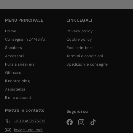
tua
email
MENU PRINCIPALE
LINK LEGALI
home
privacy policy
consegna in 24/48h🚀
cookie policy
sneakers
resi e rimborsi
accessori
termini e condizioni
pulizia sneakers
spedizioni e consegne
gift card
il nostro blog
assistenza
il mio account
Mettiti in contatto
Seguici su
+39 3498276312
Facebook
Instagram
TikTok
inviaci un'e-mail