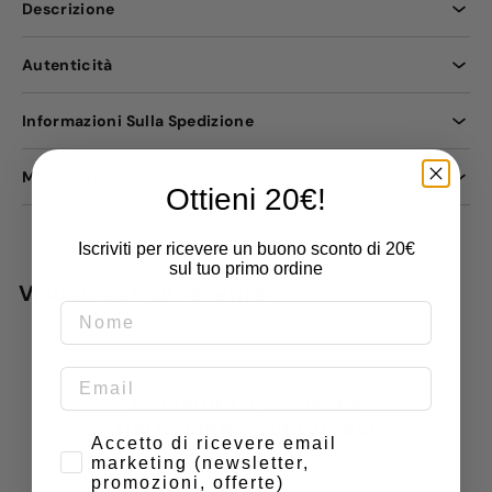
Descrizione
Autenticità
Informazioni Sulla Spedizione
Metodi Di Pagamento
Ottieni 20€!
Iscriviti per ricevere un buono sconto di 20€
sul tuo primo ordine
Visualizzati di recente
Hai dubbi o richieste
particolari? Contattaci
Consenso
Accetto di ricevere email
marketing (newsletter,
Nome
promozioni, offerte)