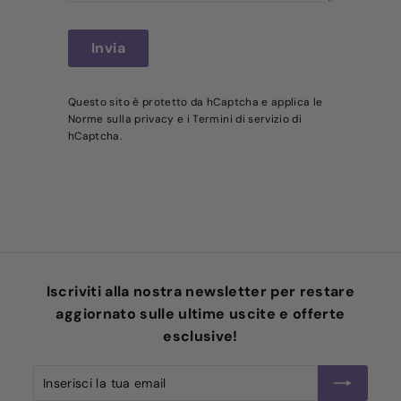
Invia
Invia
Questo sito è protetto da hCaptcha e applica le
Norme sulla privacy
e i
Termini di servizio
di
hCaptcha.
Iscriviti alla nostra newsletter per restare
aggiornato sulle ultime uscite e offerte
esclusive!
Inserisci
Iscriviti
la