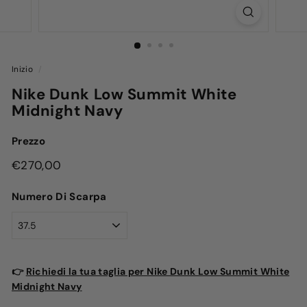
Inizio
/
Nike Dunk Low Summit White
Midnight Navy
Prezzo
Prezzo
€270,00
€270,00
di
Numero Di Scarpa
listino
👉
Richiedi la tua taglia per Nike Dunk Low Summit White
Midnight Navy