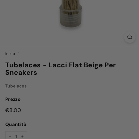
Inizio
/
Tubelaces - Lacci Flat Beige Per
Sneakers
Tubelaces
Prezzo
Prezzo
€8,00
€8,00
di
Quantità
listino