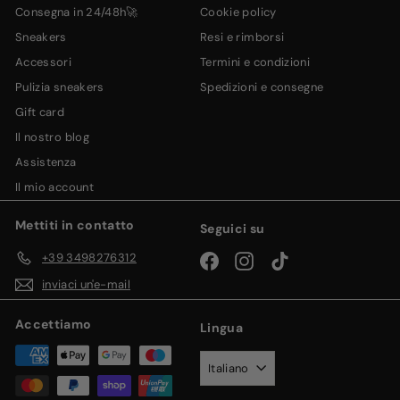
consegna in 24/48h🚀
cookie policy
sneakers
resi e rimborsi
accessori
termini e condizioni
pulizia sneakers
spedizioni e consegne
gift card
il nostro blog
assistenza
il mio account
Mettiti in contatto
Seguici su
+39 3498276312
Facebook
Instagram
TikTok
inviaci un'e-mail
Accettiamo
Lingua
Italiano