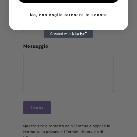
Numero di telefono
No, non voglio ottenere lo sconto
Messaggio
Invia
Invia
Questo sito è protetto da hCaptcha e applica le
Norme sulla privacy
e i
Termini di servizio
di