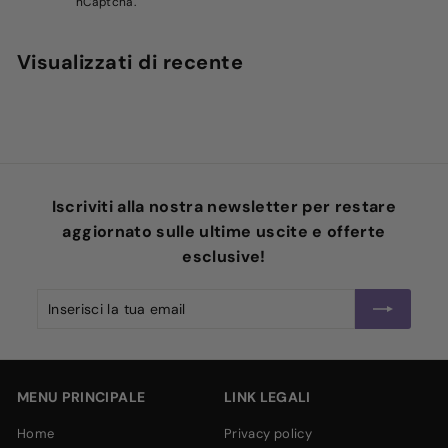
hCaptcha.
Visualizzati di recente
Iscriviti alla nostra newsletter per restare
aggiornato sulle ultime uscite e offerte
esclusive!
Inserisci
Iscriviti
la
tua
email
MENU PRINCIPALE
LINK LEGALI
home
privacy policy